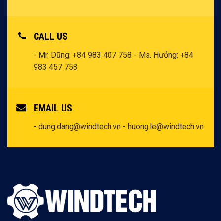
CALL US
- Mr. Dũng: +84 983 407 758
- Ms. Hưởng: +84
983 457 758
EMAIL US
- dung.dang@windtech.vn
- huong.le@windtech.vn