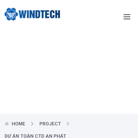
Main
Menu
Our Blog
Windtech Vietnam Technology Joint Stock Company
would like
to respectfully send our customers our best wishes for
prosperity.
HOME
PROJECT
DỰ ÁN TOÀN CTD AN PHÁT