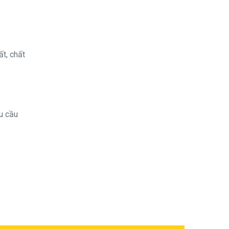
t, chất
u cầu