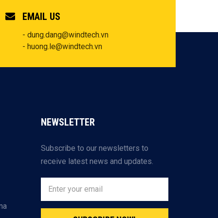
EMAIL US
- dung.dang@windtech.vn
- huong.le@windtech.vn
NEWSLETTER
Subscribe to our newsletters to
receive latest news and updates.
na