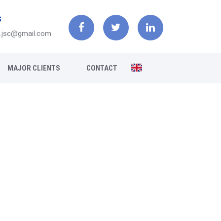
S
h.jsc@gmail.com
MAJOR CLIENTS
CONTACT
y
r prosperity.