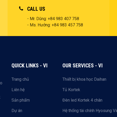
CALL US
- Mr. Dũng: +84 983 407 758
- Ms. Hưởng: +84 983 457 758
QUICK LINKS - VI
OUR SERVICES - VI
Trang chủ
Thiết bị khoa học Daihan
to
Liên hệ
Tủ Kortek
k
Sản phẩm
Đèn led Kortek 4 chân
Dự án
Hệ thống tài chính Hyosung Vi