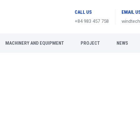
CALL US
EMAIL U
+84 983 457 758
windtec
MACHINERY AND EQUIPMENT
PROJECT
NEWS
Our Blog
Windtech Vietnam Technology Joint Stock Compan
o respectfully send our customers our best wishes fo