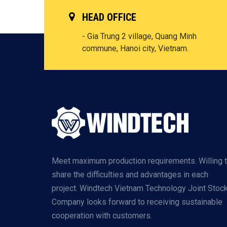
HEAD OFFICE
- Gia Trung 2 village, Quang Minh
commune, Hanoi city, Vietnam.
Meet maximum production requirements. Willing 
share the difficulties and advantages in each
project. Windtech Vietnam Technology Joint Stoc
Company looks forward to receiving sustainable
cooperation with customers.