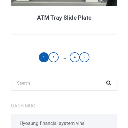
ATM Tray Slide Plate
...
1
2
6
››
DANH MỤC
Hyosung financial system vina