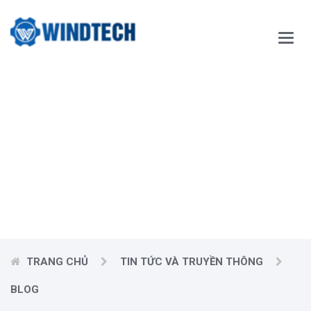
Main
Menu
Blog của chúng tôi
Công ty Cổ phần Công nghệ Windtech Việt Nam
trân trọng gửi tới
Quý khách hàng lời chúc thịnh vượng.
TRANG CHỦ
TIN TỨC VÀ TRUYỀN THÔNG
BLOG