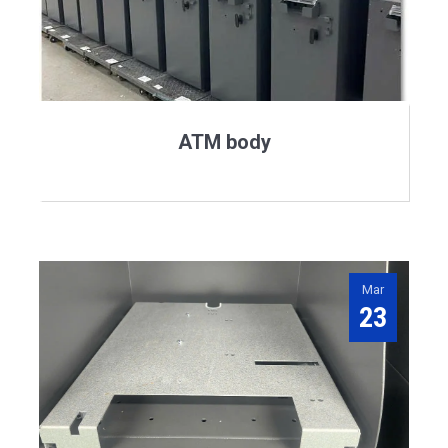
ATM body
Mar
23