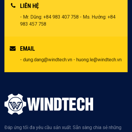
LIÊN HỆ
- Mr. Dũng: +84 983 407 758
- Ms. Hưởng: +84
983 457 758
EMAIL
- dung.dang@windtech.vn
- huong.le@windtech.vn
Đáp ứng tối đa yêu cầu sản xuất. Sẵn sàng chia sẻ những